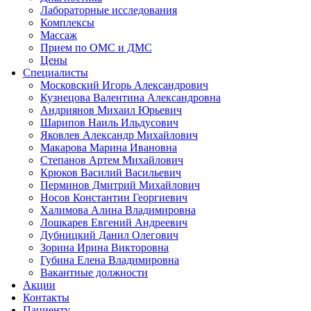
Лабораторные исследования
Комплексы
Массаж
Прием по ОМС и ДМС
Цены
Специалисты
Московский Игорь Александрович
Кузнецова Валентина Александровна
Андриянов Михаил Юрьевич
Шарипов Наиль Ильдусович
Яковлев Александр Михайлович
Макарова Марина Ивановна
Степанов Артем Михайлович
Крюков Василий Васильевич
Перминов Дмитрий Михайлович
Носов Константин Георгиевич
Халимова Алина Владимировна
Лошкарев Евгений Андреевич
Дубницкий Данил Олегович
Зорина Ирина Викторовна
Губина Елена Владимировна
Вакантные должности
Акции
Контакты
Пациенту