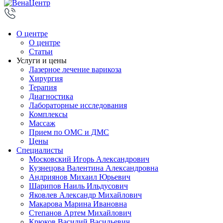
О центре
О центре
Статьи
Услуги и цены
Лазерное лечение варикоза
Хирургия
Терапия
Диагностика
Лабораторные исследования
Комплексы
Массаж
Прием по ОМС и ДМС
Цены
Специалисты
Московский Игорь Александрович
Кузнецова Валентина Александровна
Андриянов Михаил Юрьевич
Шарипов Наиль Ильдусович
Яковлев Александр Михайлович
Макарова Марина Ивановна
Степанов Артем Михайлович
Крюков Василий Васильевич