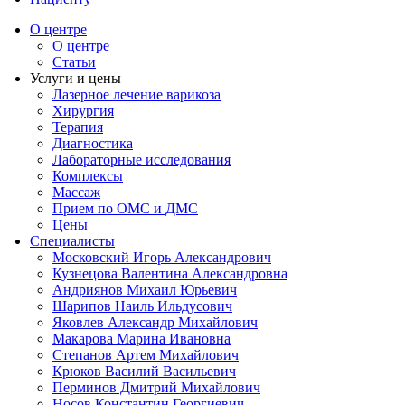
О центре
О центре
Статьи
Услуги и цены
Лазерное лечение варикоза
Хирургия
Терапия
Диагностика
Лабораторные исследования
Комплексы
Массаж
Прием по ОМС и ДМС
Цены
Специалисты
Московский Игорь Александрович
Кузнецова Валентина Александровна
Андриянов Михаил Юрьевич
Шарипов Наиль Ильдусович
Яковлев Александр Михайлович
Макарова Марина Ивановна
Степанов Артем Михайлович
Крюков Василий Васильевич
Перминов Дмитрий Михайлович
Носов Константин Георгиевич