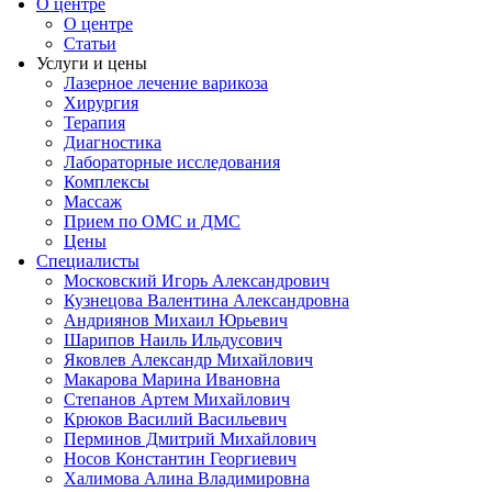
О центре
О центре
Статьи
Услуги и цены
Лазерное лечение варикоза
Хирургия
Терапия
Диагностика
Лабораторные исследования
Комплексы
Массаж
Прием по ОМС и ДМС
Цены
Специалисты
Московский Игорь Александрович
Кузнецова Валентина Александровна
Андриянов Михаил Юрьевич
Шарипов Наиль Ильдусович
Яковлев Александр Михайлович
Макарова Марина Ивановна
Степанов Артем Михайлович
Крюков Василий Васильевич
Перминов Дмитрий Михайлович
Носов Константин Георгиевич
Халимова Алина Владимировна