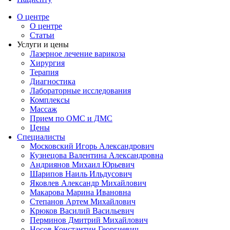
О центре
О центре
Статьи
Услуги и цены
Лазерное лечение варикоза
Хирургия
Терапия
Диагностика
Лабораторные исследования
Комплексы
Массаж
Прием по ОМС и ДМС
Цены
Специалисты
Московский Игорь Александрович
Кузнецова Валентина Александровна
Андриянов Михаил Юрьевич
Шарипов Наиль Ильдусович
Яковлев Александр Михайлович
Макарова Марина Ивановна
Степанов Артем Михайлович
Крюков Василий Васильевич
Перминов Дмитрий Михайлович
Носов Константин Георгиевич