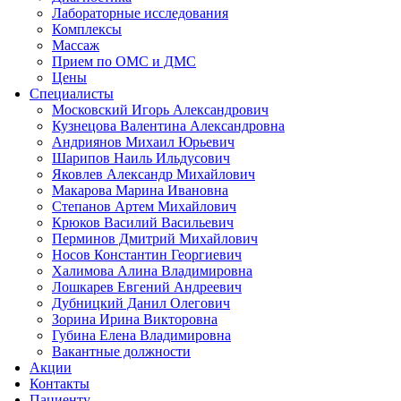
Лабораторные исследования
Комплексы
Массаж
Прием по ОМС и ДМС
Цены
Специалисты
Московский Игорь Александрович
Кузнецова Валентина Александровна
Андриянов Михаил Юрьевич
Шарипов Наиль Ильдусович
Яковлев Александр Михайлович
Макарова Марина Ивановна
Степанов Артем Михайлович
Крюков Василий Васильевич
Перминов Дмитрий Михайлович
Носов Константин Георгиевич
Халимова Алина Владимировна
Лошкарев Евгений Андреевич
Дубницкий Данил Олегович
Зорина Ирина Викторовна
Губина Елена Владимировна
Вакантные должности
Акции
Контакты
Пациенту