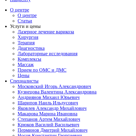
О центре
О центре
Статьи
Услуги и цены
Лазерное лечение варикоза
Хирургия
Терапия
Диагностика
Лабораторные исследования
Комплексы
Массаж
Прием по ОМС и ДМС
Цены
Специалисты
Московский Игорь Александрович
Кузнецова Валентина Александровна
Андриянов Михаил Юрьевич
Шарипов Наиль Ильдусович
Яковлев Александр Михайлович
Макарова Марина Ивановна
Степанов Артем Михайлович
Крюков Василий Васильевич
Перминов Дмитрий Михайлович
Носов Константин Георгиевич