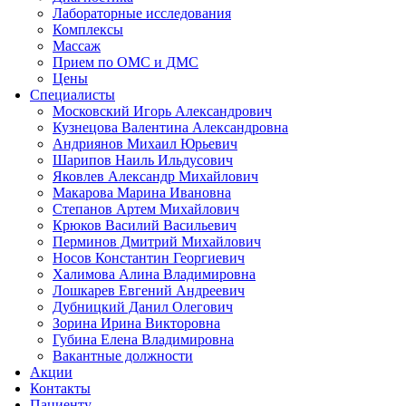
Лабораторные исследования
Комплексы
Массаж
Прием по ОМС и ДМС
Цены
Специалисты
Московский Игорь Александрович
Кузнецова Валентина Александровна
Андриянов Михаил Юрьевич
Шарипов Наиль Ильдусович
Яковлев Александр Михайлович
Макарова Марина Ивановна
Степанов Артем Михайлович
Крюков Василий Васильевич
Перминов Дмитрий Михайлович
Носов Константин Георгиевич
Халимова Алина Владимировна
Лошкарев Евгений Андреевич
Дубницкий Данил Олегович
Зорина Ирина Викторовна
Губина Елена Владимировна
Вакантные должности
Акции
Контакты
Пациенту