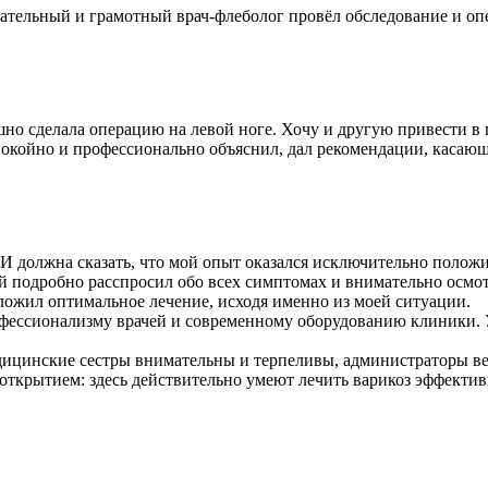
тельный и грамотный врач-флеболог провёл обследование и опе
но сделала операцию на левой ноге. Хочу и другую привести в 
покойно и профессионально объяснил, дал рекомендации, касаю
 И должна сказать, что мой опыт оказался исключительно полож
й подробно расспросил обо всех симптомах и внимательно осмо
ложил оптимальное лечение, исходя именно из моей ситуации.
фессионализму врачей и современному оборудованию клиники. У
Медицинские сестры внимательны и терпеливы, администраторы
открытием: здесь действительно умеют лечить варикоз эффектив