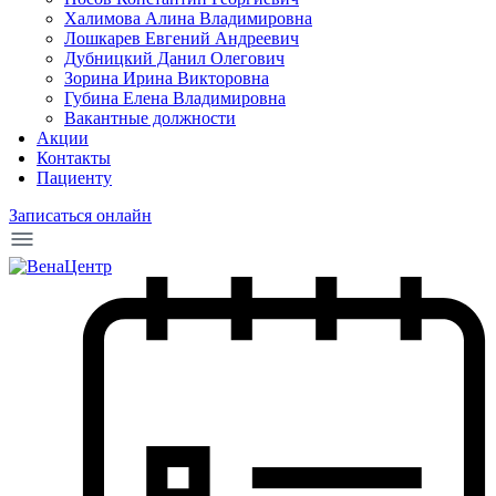
Халимова Алина Владимировна
Лошкарев Евгений Андреевич
Дубницкий Данил Олегович
Зорина Ирина Викторовна
Губина Елена Владимировна
Вакантные должности
Акции
Контакты
Пациенту
Записаться онлайн