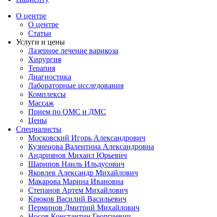
О центре
О центре
Статьи
Услуги и цены
Лазерное лечение варикоза
Хирургия
Терапия
Диагностика
Лабораторные исследования
Комплексы
Массаж
Прием по ОМС и ДМС
Цены
Специалисты
Московский Игорь Александрович
Кузнецова Валентина Александровна
Андриянов Михаил Юрьевич
Шарипов Наиль Ильдусович
Яковлев Александр Михайлович
Макарова Марина Ивановна
Степанов Артем Михайлович
Крюков Василий Васильевич
Перминов Дмитрий Михайлович
Носов Константин Георгиевич