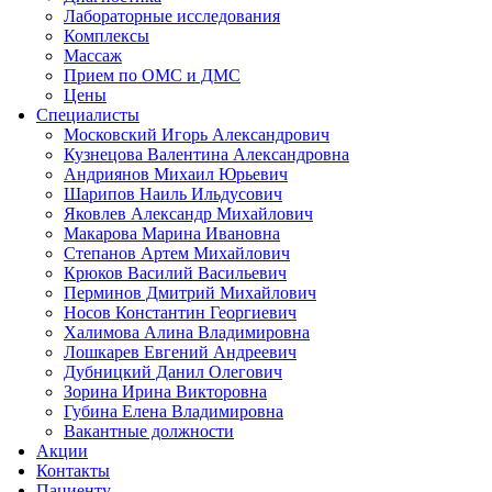
Лабораторные исследования
Комплексы
Массаж
Прием по ОМС и ДМС
Цены
Специалисты
Московский Игорь Александрович
Кузнецова Валентина Александровна
Андриянов Михаил Юрьевич
Шарипов Наиль Ильдусович
Яковлев Александр Михайлович
Макарова Марина Ивановна
Степанов Артем Михайлович
Крюков Василий Васильевич
Перминов Дмитрий Михайлович
Носов Константин Георгиевич
Халимова Алина Владимировна
Лошкарев Евгений Андреевич
Дубницкий Данил Олегович
Зорина Ирина Викторовна
Губина Елена Владимировна
Вакантные должности
Акции
Контакты
Пациенту