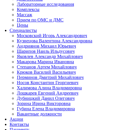
Лабораторные исследования
Комплексы
Массаж
Прием по ОМС и ДМС
Цены
Специалисты
Московский Игорь Александрович
Кузнецова Валентина Александровна
Андриянов Михаил Юрьевич
Шарипов Наиль Ильдусович
Яковлев Александр Михайлович
Макарова Марина Ивановна
Степанов Артем Михайлович
Крюков Василий Васильевич
Перминов Дмитрий Михайлович
Носов Константин Георгиевич
Халимова Алина Владимировна
Лошкарев Евгений Андреевич
Дубницкий Данил Олегович
Зорина Ирина Викторовна
Губина Елена Владимировна
Вакантные должности
Акции
Контакты
Пациенту