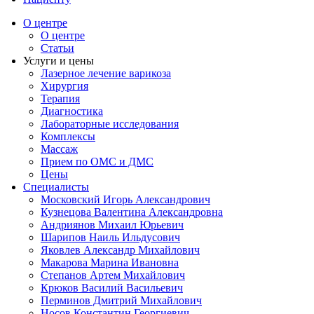
О центре
О центре
Статьи
Услуги и цены
Лазерное лечение варикоза
Хирургия
Терапия
Диагностика
Лабораторные исследования
Комплексы
Массаж
Прием по ОМС и ДМС
Цены
Специалисты
Московский Игорь Александрович
Кузнецова Валентина Александровна
Андриянов Михаил Юрьевич
Шарипов Наиль Ильдусович
Яковлев Александр Михайлович
Макарова Марина Ивановна
Степанов Артем Михайлович
Крюков Василий Васильевич
Перминов Дмитрий Михайлович
Носов Константин Георгиевич