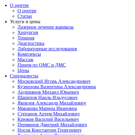
О центре
О центре
Статьи
Услуги и цены
Лазерное лечение варикоза
Хирургия
Терапия
Диагностика
Лабораторные исследования
Комплексы
Массаж
Прием по ОМС и ДМС
Цены
Специалисты
Московский Игорь Александрович
Кузнецова Валентина Александровна
Андриянов Михаил Юрьевич
Шарипов Наиль Ильдусович
Яковлев Александр Михайлович
Макарова Марина Ивановна
Степанов Артем Михайлович
Крюков Василий Васильевич
Перминов Дмитрий Михайлович
Носов Константин Георгиевич