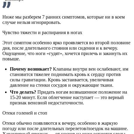
Ниже мы разберем 7 ранних симптомов, которые ни в коем
случае нельзя игнорировать.
Чувство тяжести и распирания в ногах
Этот симптом особенно ярко проявляется во второй половине
дня, после длительного стояния или сидения и к вечеру.
Ощущение, что ноги «гудят», хочется прилечь и закинуть их
повыше.
Почему возникает?
Клапаны внутри вен ослабевают, им
становится тяжелее поднимать кровь к сердцу против
силы гравитации. Кровь застаивается, увеличивая
давление на стенки сосудов и окружающие ткани.
Что делать?
Придать ногам возвышенное положение на
15-20 минут. Если облегчение наступает — это верный
признак венозной недостаточности.
Отеки голеней и стоп
Отеки обычно появляются к вечеру, особенно в жаркую
погоду или после длительных перелетов/поездок на машине.
Характерный признак — от носков на коже остаются следы,