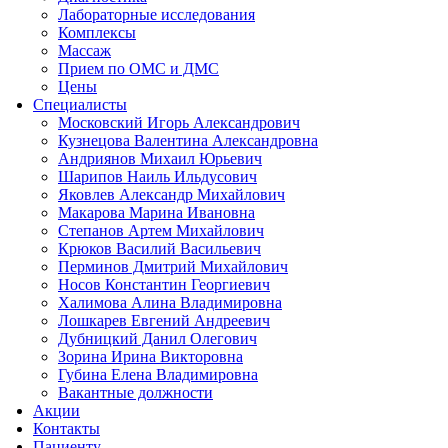
Лабораторные исследования
Комплексы
Массаж
Прием по ОМС и ДМС
Цены
Специалисты
Московский Игорь Александрович
Кузнецова Валентина Александровна
Андриянов Михаил Юрьевич
Шарипов Наиль Ильдусович
Яковлев Александр Михайлович
Макарова Марина Ивановна
Степанов Артем Михайлович
Крюков Василий Васильевич
Перминов Дмитрий Михайлович
Носов Константин Георгиевич
Халимова Алина Владимировна
Лошкарев Евгений Андреевич
Дубницкий Данил Олегович
Зорина Ирина Викторовна
Губина Елена Владимировна
Вакантные должности
Акции
Контакты
Пациенту